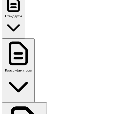
Стандарты
ГОСТ, ГОСТ Р, ПНСТ
Классификаторы
Своды правил
ПР,Р,ПМГ,РМГ