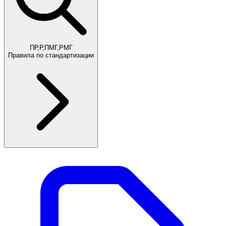
ПР,Р,ПМГ,РМГ
Правила по стандартизации