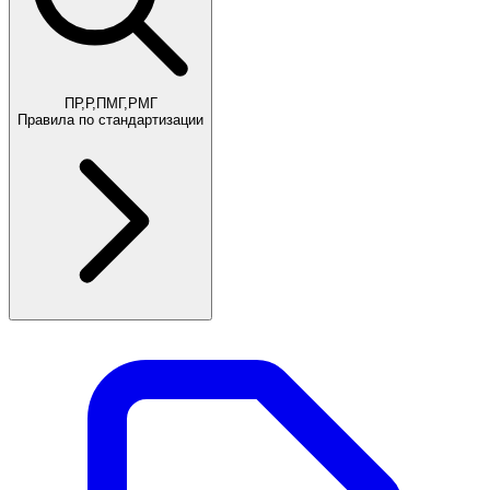
ПР,Р,ПМГ,РМГ
Правила по стандартизации