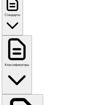
Стандарты
ГОСТ, ГОСТ Р, ПНСТ
Классификаторы
Своды правил
ПР,Р,ПМГ,РМГ