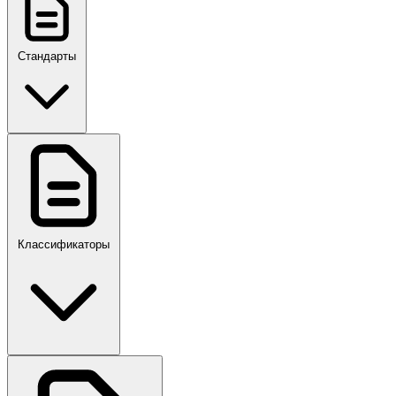
Стандарты
ГОСТ, ГОСТ Р, ПНСТ
Классификаторы
Своды правил
ПР,Р,ПМГ,РМГ