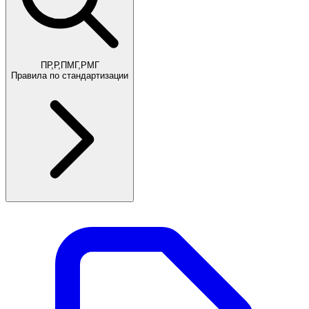
ПР,Р,ПМГ,РМГ
Правила по стандартизации