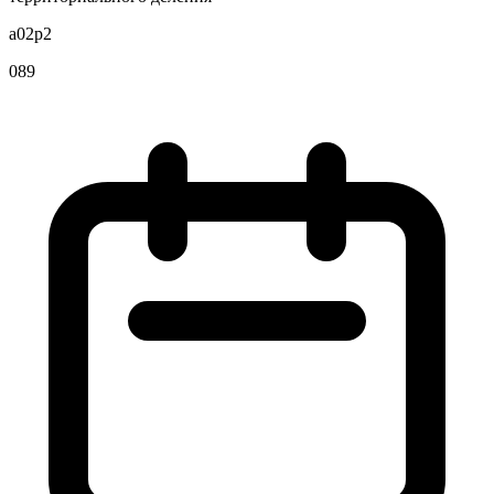
a02p2
089