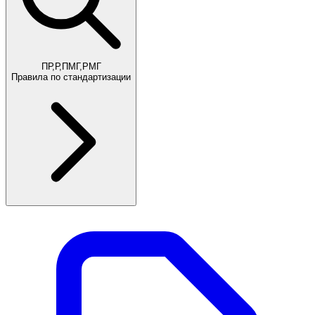
ПР,Р,ПМГ,РМГ
Правила по стандартизации