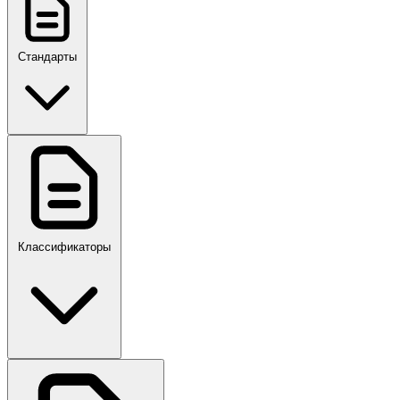
Стандарты
ГОСТ, ГОСТ Р, ПНСТ
Классификаторы
Своды правил
ПР,Р,ПМГ,РМГ