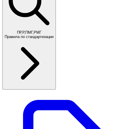
ПР,Р,ПМГ,РМГ
Правила по стандартизации