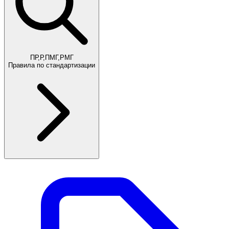
ПР,Р,ПМГ,РМГ
Правила по стандартизации