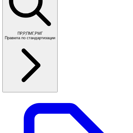
ПР,Р,ПМГ,РМГ
Правила по стандартизации