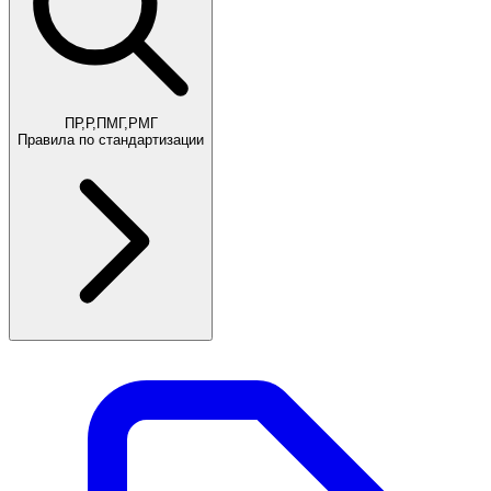
ПР,Р,ПМГ,РМГ
Правила по стандартизации