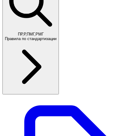
ПР,Р,ПМГ,РМГ
Правила по стандартизации