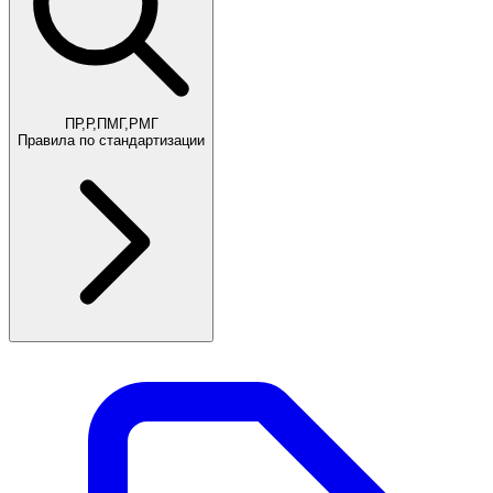
ПР,Р,ПМГ,РМГ
Правила по стандартизации