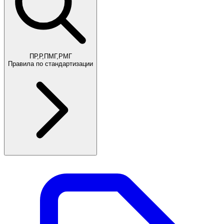
ПР,Р,ПМГ,РМГ
Правила по стандартизации