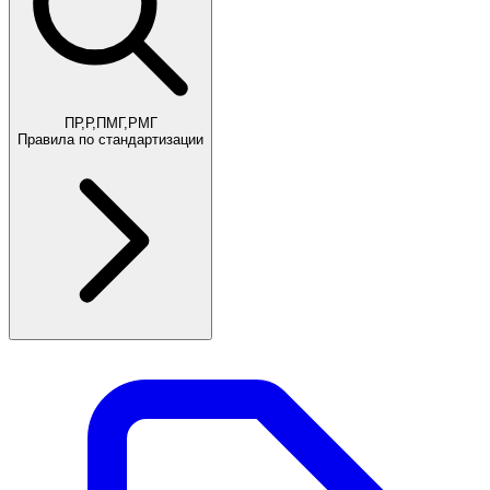
ПР,Р,ПМГ,РМГ
Правила по стандартизации