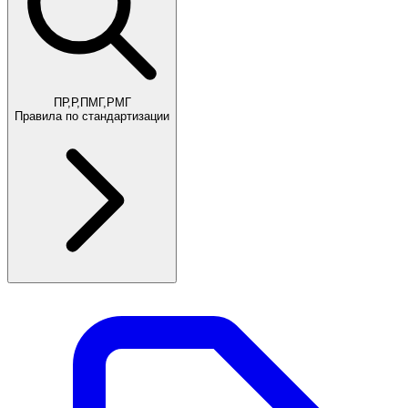
ПР,Р,ПМГ,РМГ
Правила по стандартизации