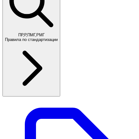
ПР,Р,ПМГ,РМГ
Правила по стандартизации