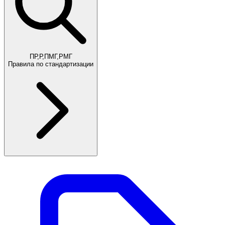
ПР,Р,ПМГ,РМГ
Правила по стандартизации