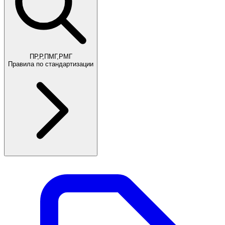
ПР,Р,ПМГ,РМГ
Правила по стандартизации