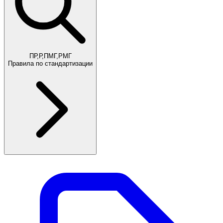
ПР,Р,ПМГ,РМГ
Правила по стандартизации