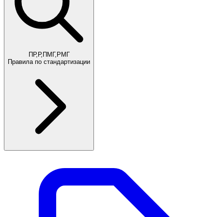
ПР,Р,ПМГ,РМГ
Правила по стандартизации