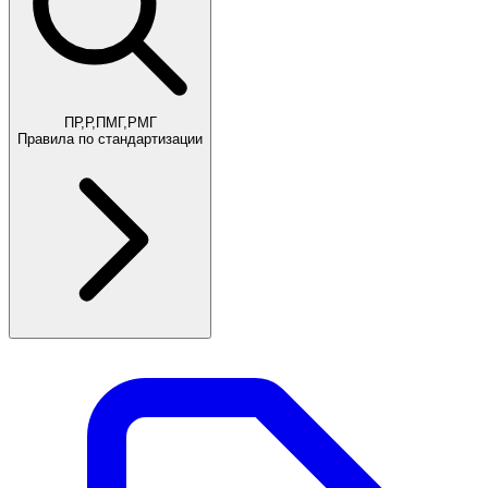
ПР,Р,ПМГ,РМГ
Правила по стандартизации