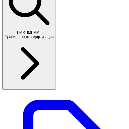
ПР,Р,ПМГ,РМГ
Правила по стандартизации