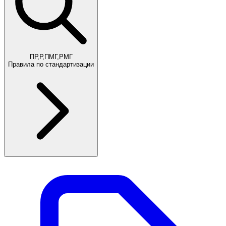
ПР,Р,ПМГ,РМГ
Правила по стандартизации