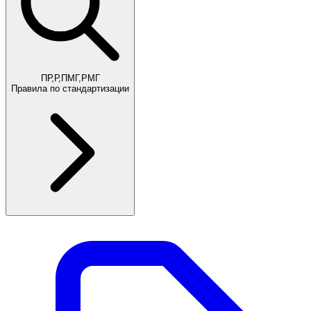
ПР,Р,ПМГ,РМГ
Правила по стандартизации