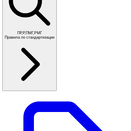
ПР,Р,ПМГ,РМГ
Правила по стандартизации