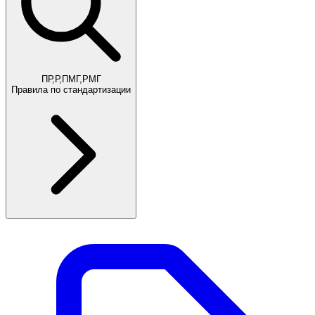
ПР,Р,ПМГ,РМГ
Правила по стандартизации