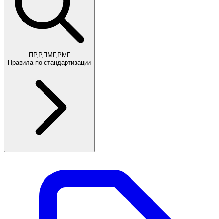
ПР,Р,ПМГ,РМГ
Правила по стандартизации