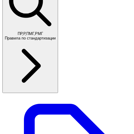
ПР,Р,ПМГ,РМГ
Правила по стандартизации