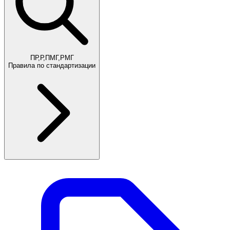
ПР,Р,ПМГ,РМГ
Правила по стандартизации