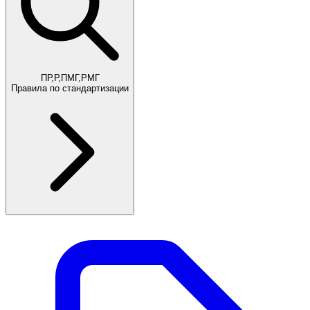
ПР,Р,ПМГ,РМГ
Правила по стандартизации