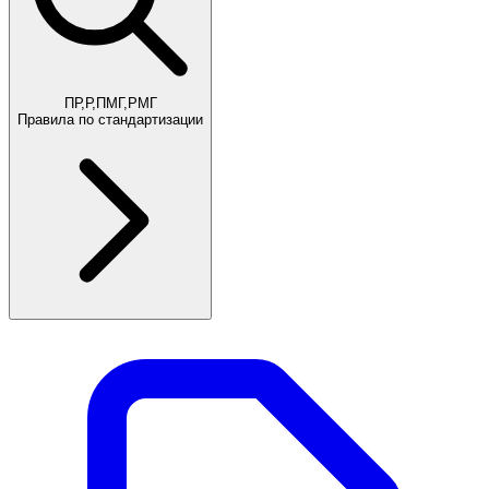
ПР,Р,ПМГ,РМГ
Правила по стандартизации