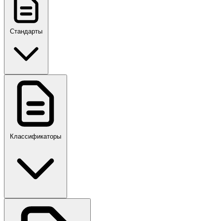
Стандарты
ГОСТ, ГОСТ Р, ПНСТ
Классификаторы
Своды правил
ПР,Р,ПМГ,РМГ