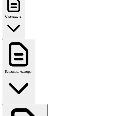
Стандарты
ГОСТ, ГОСТ Р, ПНСТ
Классификаторы
Своды правил
ПР,Р,ПМГ,РМГ