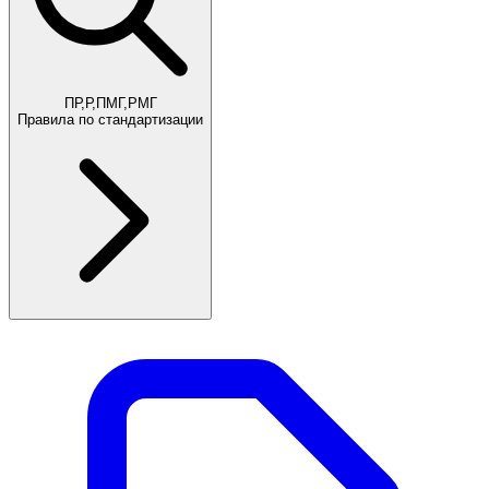
ПР,Р,ПМГ,РМГ
Правила по стандартизации