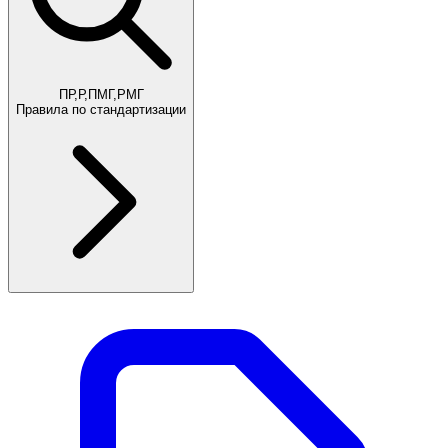
ПР,Р,ПМГ,РМГ
Правила по стандартизации