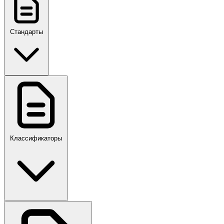
Стандарты
ГОСТ, ГОСТ Р, ПНСТ
Классификаторы
Своды правил
ПР,Р,ПМГ,РМГ