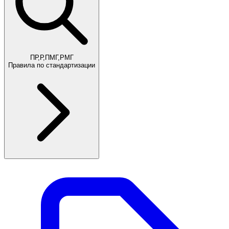
ПР,Р,ПМГ,РМГ
Правила по стандартизации