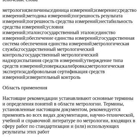
метрология;величины;единица измерений;измерение;средство
измерений;методика измерений;погрешность результата
измерений;погрешность средства измерений;нестабильность
средства измерений;условия
измерений;эталон;государственный эталон;единство
измерений;обеспечение единства измерений;государственная
система обеспечения единства измерений;метрологическая
служба;государственный метрологический
контроль;государственный метрологический
надзор;испытания средств измерений;утверждение типа
средств измерений;поверка;калибровка;метрологическая
экспертиза;добровольная сертификация средств
измерений;измерительный контроль
Область применения
Настоящие рекомендации устанавливают основные термины
и определения понятий в области метрологии. Термины,
установленные настоящим документом, рекомендуется
применять во всех видах документации, научно-технической,
учебной и справочной литературе по метрологии, входящих в
сферу работ по стандартизации и (или) использующих
результаты этих работ