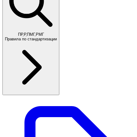
ПР,Р,ПМГ,РМГ
Правила по стандартизации