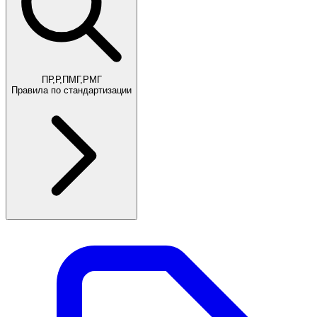
ПР,Р,ПМГ,РМГ
Правила по стандартизации