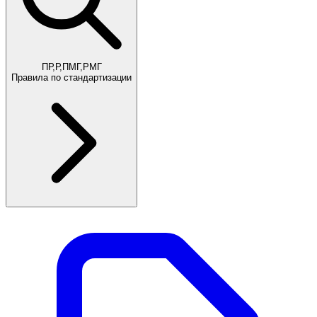
ПР,Р,ПМГ,РМГ
Правила по стандартизации