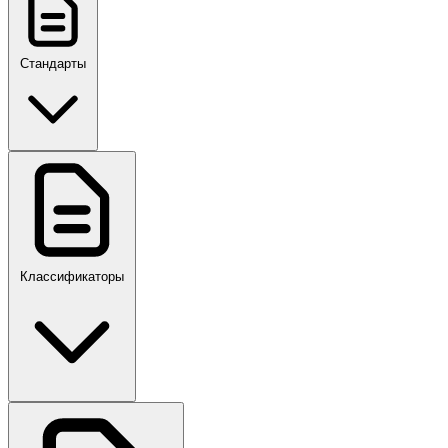
Стандарты
ГОСТ, ГОСТ Р, ПНСТ
Классификаторы
Своды правил
ПР,Р,ПМГ,РМГ