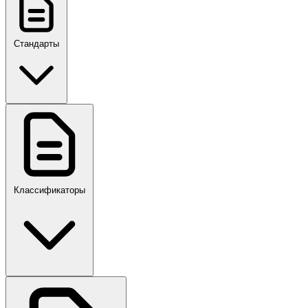
Стандарты
ГОСТ, ГОСТ Р, ПНСТ
Классификаторы
Своды правил
ПР,Р,ПМГ,РМГ