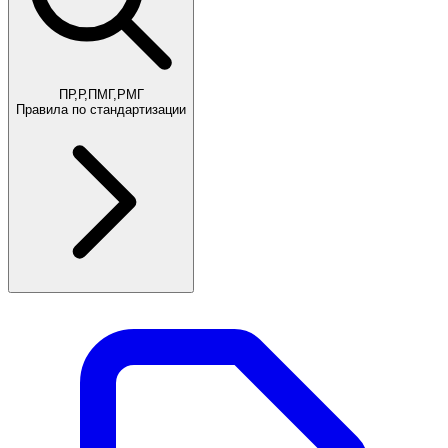
ПР,Р,ПМГ,РМГ
Правила по стандартизации