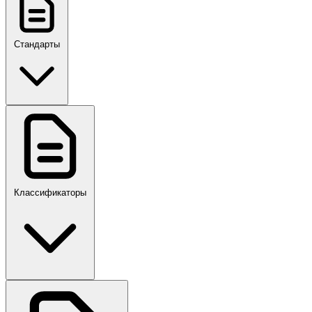
Стандарты
ГОСТ, ГОСТ Р, ПНСТ
Классификаторы
Своды правил
ПР,Р,ПМГ,РМГ