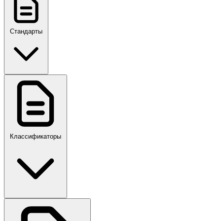
Стандарты
ГОСТ, ГОСТ Р, ПНСТ
Классификаторы
Своды правил
ПР,Р,ПМГ,РМГ