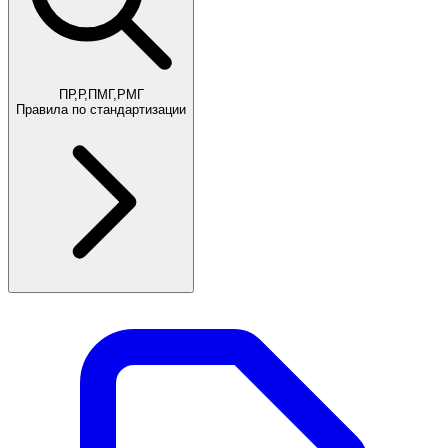
ПР,Р,ПМГ,РМГ
Правила по стандартизации