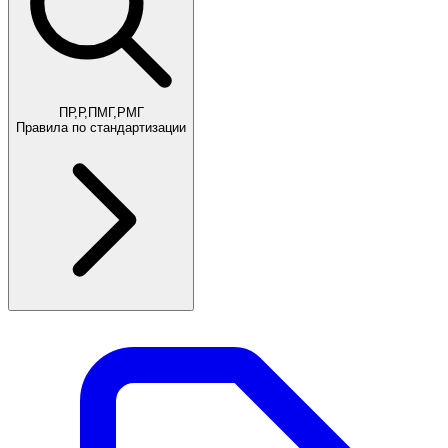
ПР,Р,ПМГ,РМГ
Правила по стандартизации