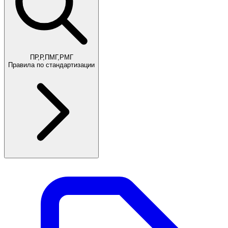
ПР,Р,ПМГ,РМГ
Правила по стандартизации