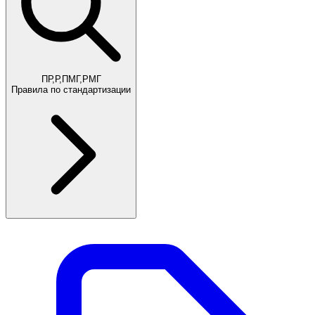
ПР,Р,ПМГ,РМГ
Правила по стандартизации