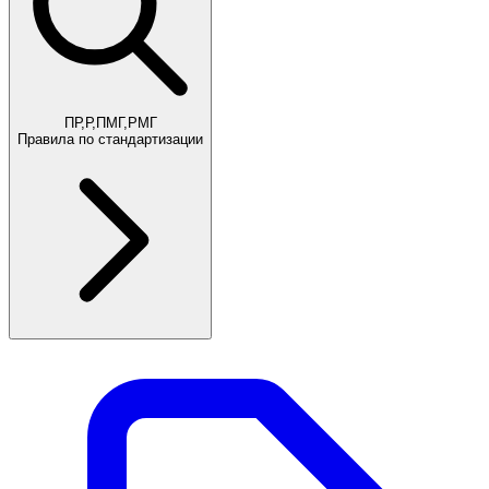
ПР,Р,ПМГ,РМГ
Правила по стандартизации