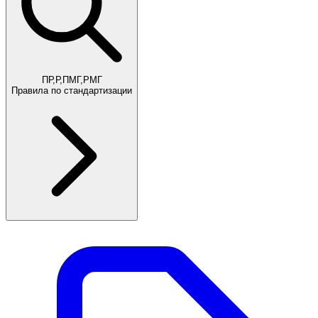
ПР,Р,ПМГ,РМГ
Правила по стандартизации