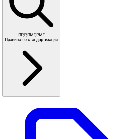
ПР,Р,ПМГ,РМГ
Правила по стандартизации