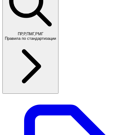
ПР,Р,ПМГ,РМГ
Правила по стандартизации