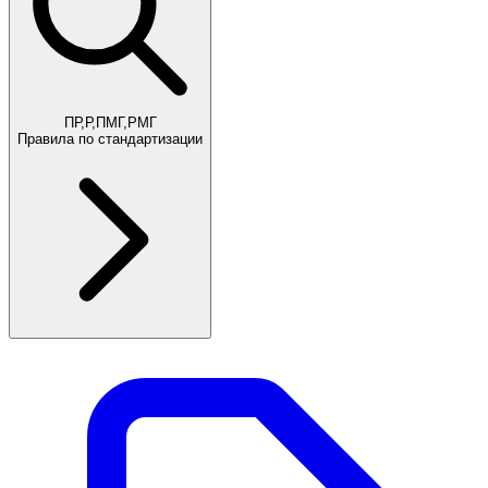
ПР,Р,ПМГ,РМГ
Правила по стандартизации