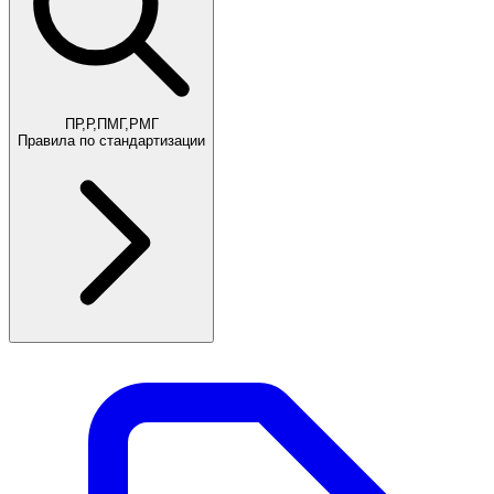
ПР,Р,ПМГ,РМГ
Правила по стандартизации