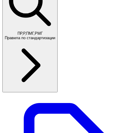
ПР,Р,ПМГ,РМГ
Правила по стандартизации