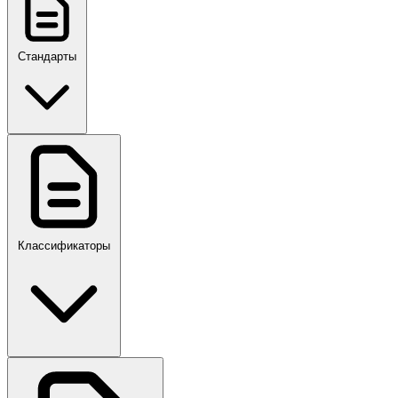
Стандарты
ГОСТ, ГОСТ Р, ПНСТ
Классификаторы
Своды правил
ПР,Р,ПМГ,РМГ