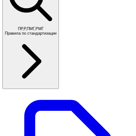
ПР,Р,ПМГ,РМГ
Правила по стандартизации