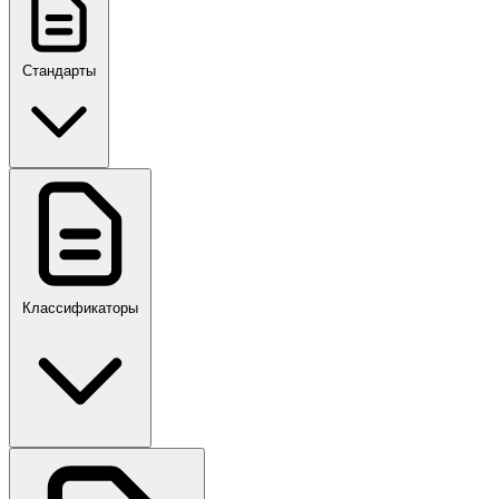
Стандарты
ГОСТ, ГОСТ Р, ПНСТ
Классификаторы
Своды правил
ПР,Р,ПМГ,РМГ