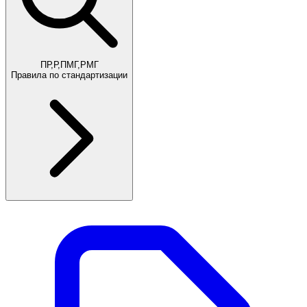
ПР,Р,ПМГ,РМГ
Правила по стандартизации